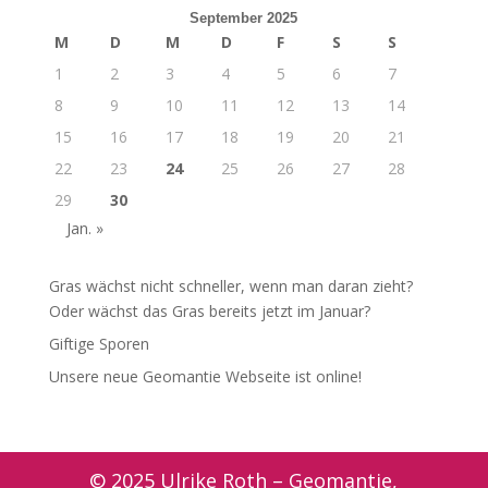
September 2025
M
D
M
D
F
S
S
1
2
3
4
5
6
7
8
9
10
11
12
13
14
15
16
17
18
19
20
21
22
23
24
25
26
27
28
29
30
Jan. »
Gras wächst nicht schneller, wenn man daran zieht?
Oder wächst das Gras bereits jetzt im Januar?
Giftige Sporen
Unsere neue Geomantie Webseite ist online!
© 2025 Ulrike Roth – Geomantie,